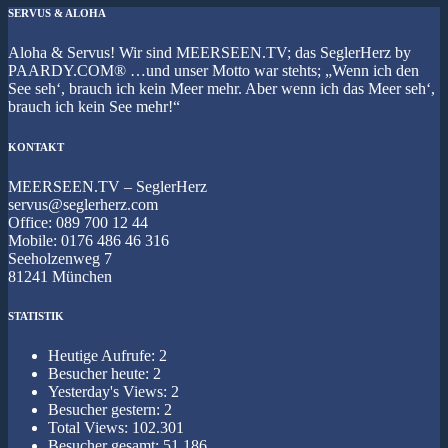
SERVUS & ALOHA
Aloha & Servus! Wir sind MEERSEEN.TV; das SeglerHerz by
PAARDY.COM® …und unser Motto war stehts; „Wenn ich den
See seh‘, brauch ich kein Meer mehr. Aber wenn ich das Meer seh‘,
brauch ich kein See mehr!“
KONTAKT
MEERSEEN.TV – SeglerHerz
servus@seglerherz.com
Office: 089 700 12 44
Mobile: 0176 486 46 316
Seeholzenweg 7
81241 München
STATISTIK
Heutige Aufrufe:
2
Besucher heute:
2
Yesterday's Views:
2
Besucher gestern:
2
Total Views:
102.301
Besucher gesamt:
51.186