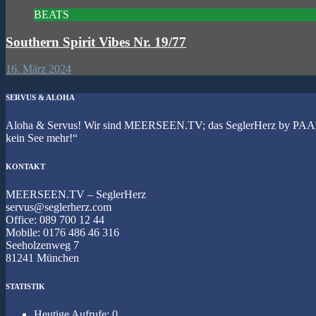
BEATS
Southern Spirit Vibes Nr. 19/77
16. März 2024
SERVUS & ALOHA
Aloha & Servus! Wir sind MEERSEEN.TV; das SeglerHerz by PAARDY
kein See mehr!“
KONTAKT
MEERSEEN.TV – SeglerHerz
servus@seglerherz.com
Office: 089 700 12 44
Mobile: 0176 486 46 316
Seeholzenweg 7
81241 München
STATISTIK
Heutige Aufrufe:
0